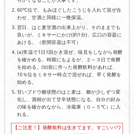
60℃位で、もみほぐしたこうじを入れて混ぜ合
わせ、甘酒と同様に一晩保温。
翌日、はと麦甘酒の出来上がり。そのままでも
良いが、ミキサーにかけ(約1分)、広口の容器に
あける。（密閉容器は不可）
(a)常温で1日1回かき混ぜ、味見をしながら発酵
を確かめる。時期にもよるが、２～３日で発酵
を始める。(b)前に作った発酵飲料があれば、
10％位をミキサー時点で混ぜれば、早く発酵を
始める。
甘いブドウ糖状態のはと麦は、糖が少しずつ変
化し、酒精が出て甘辛状態になる。自分の好み
の味を確かめながら、冷蔵庫（０～５℃）に入
れる。
【ご注意！】発酵飲料は生きてます。すごいパワ