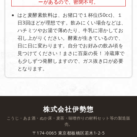
ーがあるので、密閉不可。
はと麦酵素飲料は、お猪口で１杯位(50cc)、１
日3回ほどが理想です。飲みにくい場合などは、
ハチミツやお湯で薄めたり、牛乳に溶かしてお
召し上がりください。酵素が生きているので、
日に日に変わります。自分でお好みの飲み頃を
見つけてください！まさに百薬の長！ 冷蔵庫で
も少しずつ発酵しますので、ガス抜き口が必要
となります。
株式会社伊勢惣
こうじ・あま酒・ぬか床・麦茶・味噌作りの材料セット等の製造販
売。
〒174-0065
東京都板橋区若木1-2-5