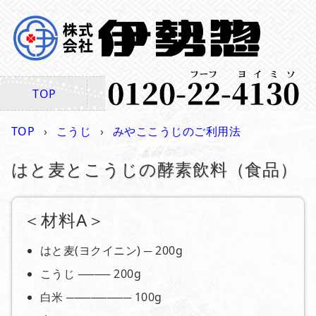
TOP
商品一覧
ご注文
特商法
TOP
こうじ
みやここうじのご利用法
はと麦とこうじの酵素飲料（食品）
＜材料A＞
はと麦(ヨクイニン) ─ 200g
こうじ ──── 200g
白米 ──────── 100g